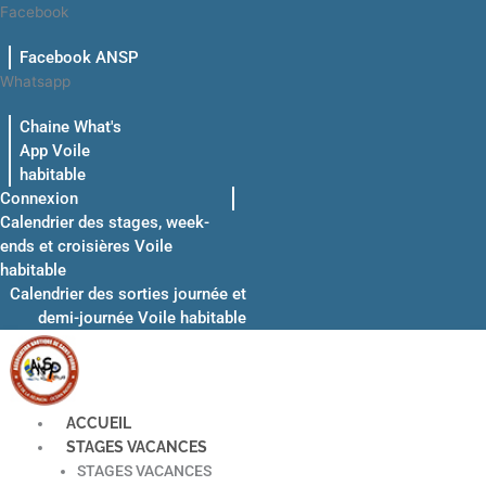
Aller
Facebook
au
Facebook ANSP
contenu
Whatsapp
Chaine What's
App Voile
habitable
Connexion
Calendrier des stages, week-
ends et croisières Voile
habitable
Calendrier des sorties journée et
demi-journée Voile habitable
ACCUEIL
STAGES VACANCES
STAGES VACANCES