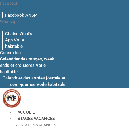
Aller
Facebook
au
Facebook ANSP
contenu
Whatsapp
Chaine What's
App Voile
habitable
Connexion
Calendrier des stages, week-
ends et croisières Voile
habitable
Calendrier des sorties journée et
demi-journée Voile habitable
ACCUEIL
STAGES VACANCES
STAGES VACANCES