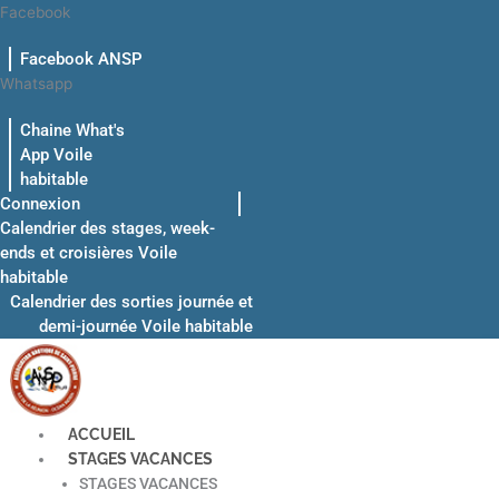
Aller
Facebook
au
Facebook ANSP
contenu
Whatsapp
Chaine What's
App Voile
habitable
Connexion
Calendrier des stages, week-
ends et croisières Voile
habitable
Calendrier des sorties journée et
demi-journée Voile habitable
ACCUEIL
STAGES VACANCES
STAGES VACANCES