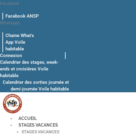
Aller
Facebook
au
Facebook ANSP
contenu
Whatsapp
Chaine What's
App Voile
habitable
Connexion
Calendrier des stages, week-
ends et croisières Voile
habitable
Calendrier des sorties journée et
demi-journée Voile habitable
ACCUEIL
STAGES VACANCES
STAGES VACANCES