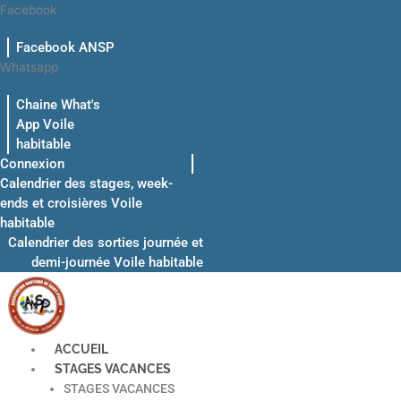
Aller
Facebook
au
Facebook ANSP
contenu
Whatsapp
Chaine What's
App Voile
habitable
Connexion
Calendrier des stages, week-
ends et croisières Voile
habitable
Calendrier des sorties journée et
demi-journée Voile habitable
ACCUEIL
STAGES VACANCES
STAGES VACANCES