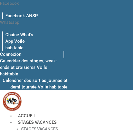
Aller
Facebook
au
Facebook ANSP
contenu
Whatsapp
Chaine What's
App Voile
habitable
Connexion
Calendrier des stages, week-
ends et croisières Voile
habitable
Calendrier des sorties journée et
demi-journée Voile habitable
ACCUEIL
STAGES VACANCES
STAGES VACANCES