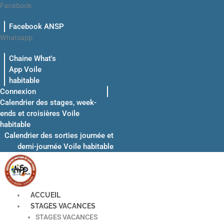
Aller
Facebook
au
Facebook ANSP
contenu
Whatsapp
Chaine What's
App Voile
habitable
Connexion
Calendrier des stages, week-
ends et croisières Voile
habitable
Calendrier des sorties journée et
demi-journée Voile habitable
ACCUEIL
STAGES VACANCES
STAGES VACANCES