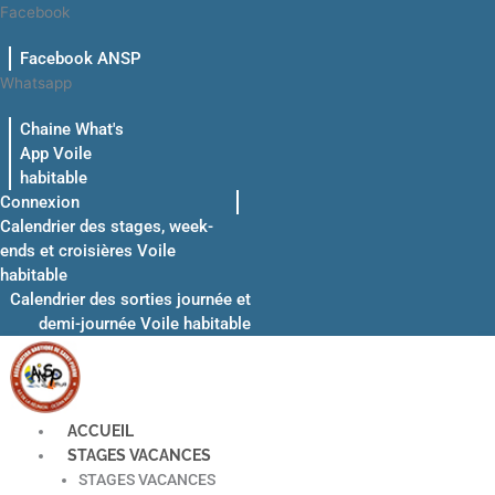
Aller
Facebook
au
Facebook ANSP
contenu
Whatsapp
Chaine What's
App Voile
habitable
Connexion
Calendrier des stages, week-
ends et croisières Voile
habitable
Calendrier des sorties journée et
demi-journée Voile habitable
ACCUEIL
STAGES VACANCES
STAGES VACANCES