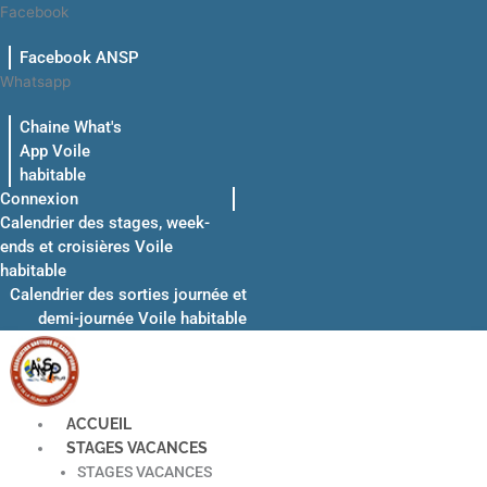
Aller
Facebook
au
Facebook ANSP
contenu
Whatsapp
Chaine What's
App Voile
habitable
Connexion
Calendrier des stages, week-
ends et croisières Voile
habitable
Calendrier des sorties journée et
demi-journée Voile habitable
ACCUEIL
STAGES VACANCES
STAGES VACANCES