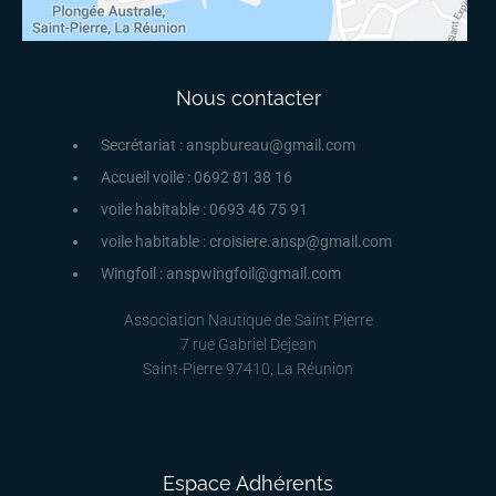
Nous contacter
Secrétariat : anspbureau@gmail.com
Accueil voile : 0692 81 38 16
voile habitable : 0693 46 75 91
voile habitable : croisiere.ansp@gmail.com
Wingfoil : anspwingfoil@gmail.com
Association Nautique de Saint Pierre
7 rue Gabriel Dejean
Saint-Pierre 97410, La Réunion
Espace Adhérents