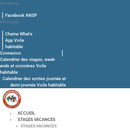
Aller
Facebook
au
Facebook ANSP
contenu
Whatsapp
Chaine What's
App Voile
habitable
Connexion
Calendrier des stages, week-
ends et croisières Voile
habitable
Calendrier des sorties journée et
demi-journée Voile habitable
ACCUEIL
STAGES VACANCES
STAGES VACANCES