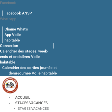
Aller
Facebook
au
Facebook ANSP
contenu
Whatsapp
Chaine What's
App Voile
habitable
Connexion
Calendrier des stages, week-
ends et croisières Voile
habitable
Calendrier des sorties journée et
demi-journée Voile habitable
ACCUEIL
STAGES VACANCES
STAGES VACANCES