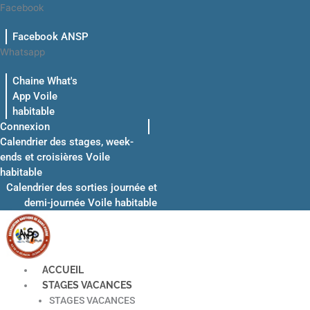
Aller
Facebook
au
Facebook ANSP
contenu
Whatsapp
Chaine What's
App Voile
habitable
Connexion
Calendrier des stages, week-
ends et croisières Voile
habitable
Calendrier des sorties journée et
demi-journée Voile habitable
ACCUEIL
STAGES VACANCES
STAGES VACANCES