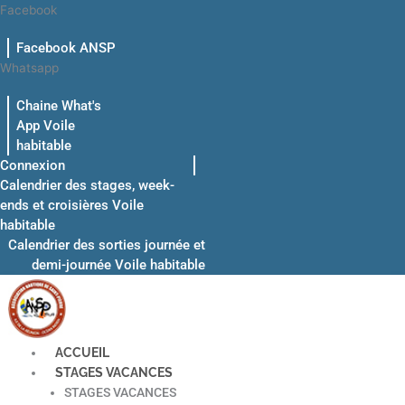
Aller
Facebook
au
Facebook ANSP
contenu
Whatsapp
Chaine What's
App Voile
habitable
Connexion
Calendrier des stages, week-
ends et croisières Voile
habitable
Calendrier des sorties journée et
demi-journée Voile habitable
ACCUEIL
STAGES VACANCES
STAGES VACANCES