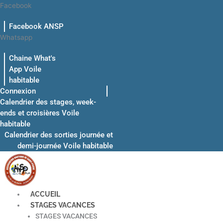
Aller
Facebook
au
Facebook ANSP
contenu
Whatsapp
Chaine What's
App Voile
habitable
Connexion
Calendrier des stages, week-
ends et croisières Voile
habitable
Calendrier des sorties journée et
demi-journée Voile habitable
ACCUEIL
STAGES VACANCES
STAGES VACANCES