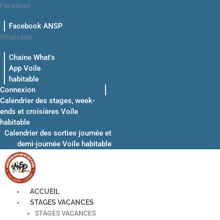
Aller
Facebook
au
Facebook ANSP
contenu
Whatsapp
Chaine What's
App Voile
habitable
Connexion
Calendrier des stages, week-
ends et croisières Voile
habitable
Calendrier des sorties journée et
demi-journée Voile habitable
ACCUEIL
STAGES VACANCES
STAGES VACANCES