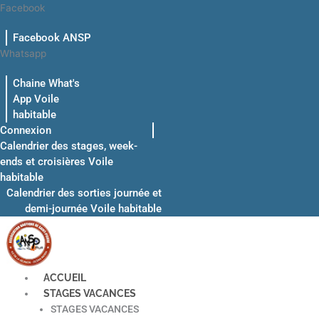
Aller
Facebook
au
Facebook ANSP
contenu
Whatsapp
Chaine What's
App Voile
habitable
Connexion
Calendrier des stages, week-
ends et croisières Voile
habitable
Calendrier des sorties journée et
demi-journée Voile habitable
ACCUEIL
STAGES VACANCES
STAGES VACANCES