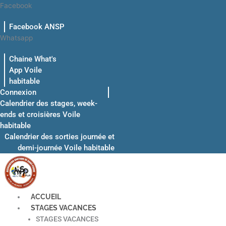
Aller
Facebook
au
Facebook ANSP
contenu
Whatsapp
Chaine What's
App Voile
habitable
Connexion
Calendrier des stages, week-
ends et croisières Voile
habitable
Calendrier des sorties journée et
demi-journée Voile habitable
ACCUEIL
STAGES VACANCES
STAGES VACANCES