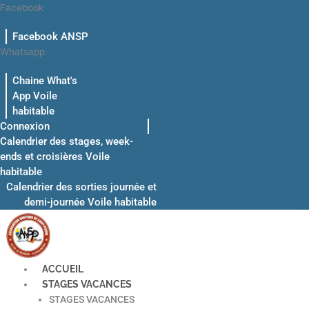
Aller
Facebook
au
Facebook ANSP
contenu
Whatsapp
Chaine What's
App Voile
habitable
Connexion
Calendrier des stages, week-
ends et croisières Voile
habitable
Calendrier des sorties journée et
demi-journée Voile habitable
ACCUEIL
STAGES VACANCES
STAGES VACANCES