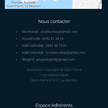
Nous contacter
Secrétariat : anspbureau@gmail.com
Accueil voile : 0692 81 38 16
voile habitable : 0693 46 75 91
voile habitable : croisiere.ansp@gmail.com
Wingfoil : anspwingfoil@gmail.com
Association Nautique de Saint Pierre
7 rue Gabriel Dejean
Saint-Pierre 97410, La Réunion
Espace Adhérents