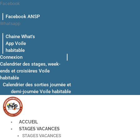
Aller
Facebook
au
Facebook ANSP
contenu
Whatsapp
Chaine What's
App Voile
habitable
Connexion
Calendrier des stages, week-
ends et croisières Voile
habitable
Calendrier des sorties journée et
demi-journée Voile habitable
ACCUEIL
STAGES VACANCES
STAGES VACANCES