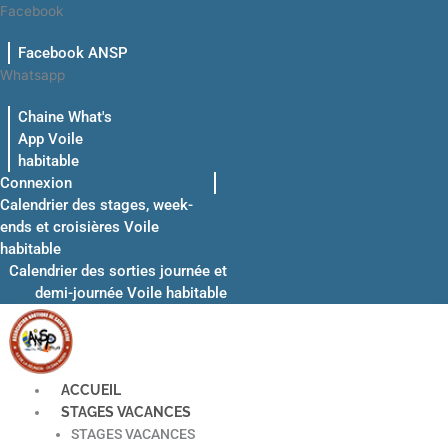
Aller
Facebook
au
Facebook ANSP
contenu
Whatsapp
Chaine What's
App Voile
habitable
Connexion
Calendrier des stages, week-
ends et croisières Voile
habitable
Calendrier des sorties journée et
demi-journée Voile habitable
ACCUEIL
STAGES VACANCES
STAGES VACANCES