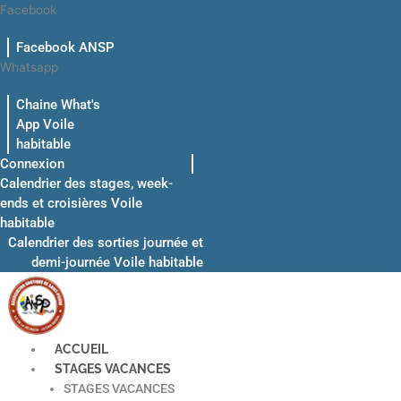
Aller
Facebook
au
Facebook ANSP
contenu
Whatsapp
Chaine What's
App Voile
habitable
Connexion
Calendrier des stages, week-
ends et croisières Voile
habitable
Calendrier des sorties journée et
demi-journée Voile habitable
ACCUEIL
STAGES VACANCES
STAGES VACANCES