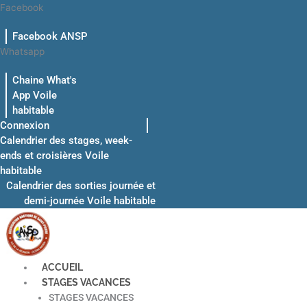
Aller
Facebook
au
Facebook ANSP
contenu
Whatsapp
Chaine What's
App Voile
habitable
Connexion
Calendrier des stages, week-
ends et croisières Voile
habitable
Calendrier des sorties journée et
demi-journée Voile habitable
ACCUEIL
STAGES VACANCES
STAGES VACANCES