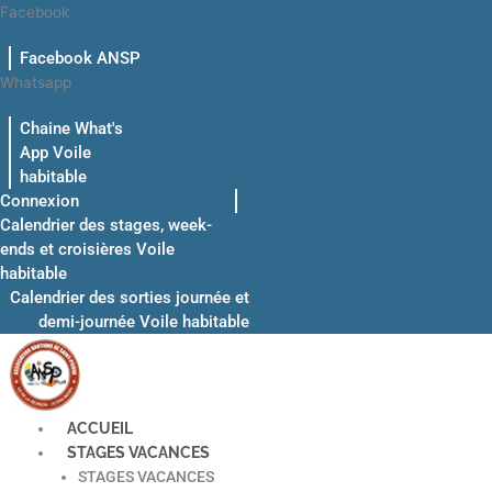
Aller
Facebook
au
Facebook ANSP
contenu
Whatsapp
Chaine What's
App Voile
habitable
Connexion
Calendrier des stages, week-
ends et croisières Voile
habitable
Calendrier des sorties journée et
demi-journée Voile habitable
ACCUEIL
STAGES VACANCES
STAGES VACANCES