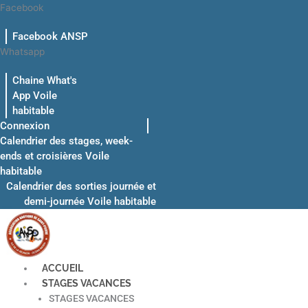
Aller
Facebook
au
Facebook ANSP
contenu
Whatsapp
Chaine What's
App Voile
habitable
Connexion
Calendrier des stages, week-
ends et croisières Voile
habitable
Calendrier des sorties journée et
demi-journée Voile habitable
ACCUEIL
STAGES VACANCES
STAGES VACANCES