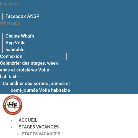
Aller
Facebook
au
Facebook ANSP
contenu
Whatsapp
Chaine What's
App Voile
habitable
Connexion
Calendrier des stages, week-
ends et croisières Voile
habitable
Calendrier des sorties journée et
demi-journée Voile habitable
ACCUEIL
STAGES VACANCES
STAGES VACANCES