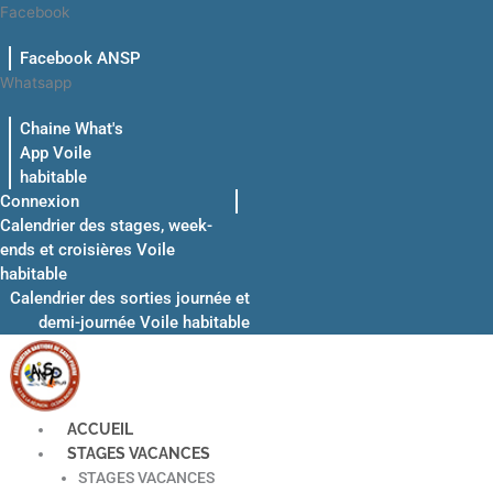
Aller
Facebook
au
Facebook ANSP
contenu
Whatsapp
Chaine What's
App Voile
habitable
Connexion
Calendrier des stages, week-
ends et croisières Voile
habitable
Calendrier des sorties journée et
demi-journée Voile habitable
ACCUEIL
STAGES VACANCES
STAGES VACANCES