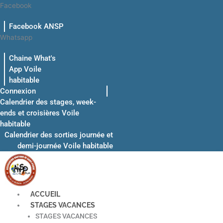
Aller
Facebook
au
Facebook ANSP
contenu
Whatsapp
Chaine What's
App Voile
habitable
Connexion
Calendrier des stages, week-
ends et croisières Voile
habitable
Calendrier des sorties journée et
demi-journée Voile habitable
ACCUEIL
STAGES VACANCES
STAGES VACANCES