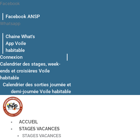
Aller
Facebook
au
Facebook ANSP
contenu
Whatsapp
Chaine What's
App Voile
habitable
Connexion
Calendrier des stages, week-
ends et croisières Voile
habitable
Calendrier des sorties journée et
demi-journée Voile habitable
ACCUEIL
STAGES VACANCES
STAGES VACANCES