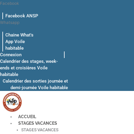
Aller
Facebook
au
Facebook ANSP
contenu
Whatsapp
Chaine What's
App Voile
habitable
Connexion
Calendrier des stages, week-
ends et croisières Voile
habitable
Calendrier des sorties journée et
demi-journée Voile habitable
ACCUEIL
STAGES VACANCES
STAGES VACANCES