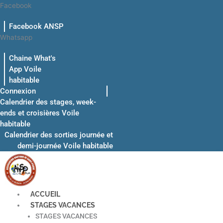
Aller
Facebook
au
Facebook ANSP
contenu
Whatsapp
Chaine What's
App Voile
habitable
Connexion
Calendrier des stages, week-
ends et croisières Voile
habitable
Calendrier des sorties journée et
demi-journée Voile habitable
ACCUEIL
STAGES VACANCES
STAGES VACANCES