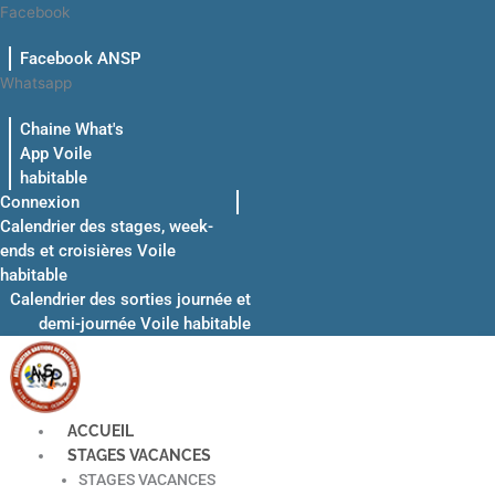
Aller
Facebook
au
Facebook ANSP
contenu
Whatsapp
Chaine What's
App Voile
habitable
Connexion
Calendrier des stages, week-
ends et croisières Voile
habitable
Calendrier des sorties journée et
demi-journée Voile habitable
ACCUEIL
STAGES VACANCES
STAGES VACANCES