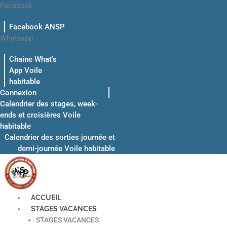
Aller
Facebook
au
Facebook ANSP
contenu
Whatsapp
Chaine What's
App Voile
habitable
Connexion
Calendrier des stages, week-
ends et croisières Voile
habitable
Calendrier des sorties journée et
demi-journée Voile habitable
ACCUEIL
STAGES VACANCES
STAGES VACANCES