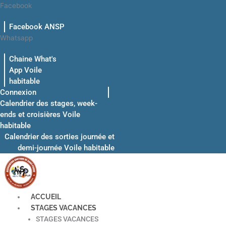
Aller
Facebook
au
Facebook ANSP
contenu
Whatsapp
Chaine What's
App Voile
habitable
Connexion
Calendrier des stages, week-
ends et croisières Voile
habitable
Calendrier des sorties journée et
demi-journée Voile habitable
ACCUEIL
STAGES VACANCES
STAGES VACANCES