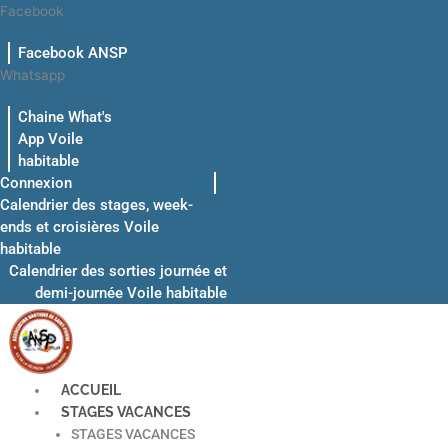
Aller
Facebook
au
Facebook ANSP
contenu
Whatsapp
Chaine What's
App Voile
habitable
Connexion
Calendrier des stages, week-
ends et croisières Voile
habitable
Calendrier des sorties journée et
demi-journée Voile habitable
ACCUEIL
STAGES VACANCES
STAGES VACANCES