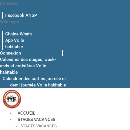
Aller
Facebook
au
Facebook ANSP
contenu
Whatsapp
Chaine What's
App Voile
habitable
Connexion
Calendrier des stages, week-
ends et croisières Voile
habitable
Calendrier des sorties journée et
demi-journée Voile habitable
ACCUEIL
STAGES VACANCES
STAGES VACANCES