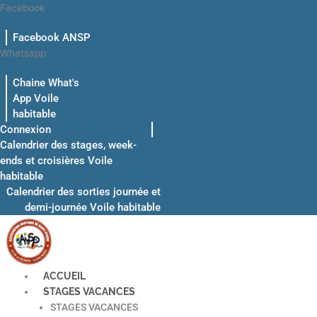
Aller
Facebook
au
Facebook ANSP
contenu
Whatsapp
Chaine What's
App Voile
habitable
Connexion
Calendrier des stages, week-
ends et croisières Voile
habitable
Calendrier des sorties journée et
demi-journée Voile habitable
ACCUEIL
STAGES VACANCES
STAGES VACANCES