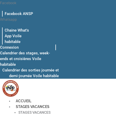
Aller
Facebook
au
Facebook ANSP
contenu
Whatsapp
Chaine What's
App Voile
habitable
Connexion
Calendrier des stages, week-
ends et croisières Voile
habitable
Calendrier des sorties journée et
demi-journée Voile habitable
ACCUEIL
STAGES VACANCES
STAGES VACANCES