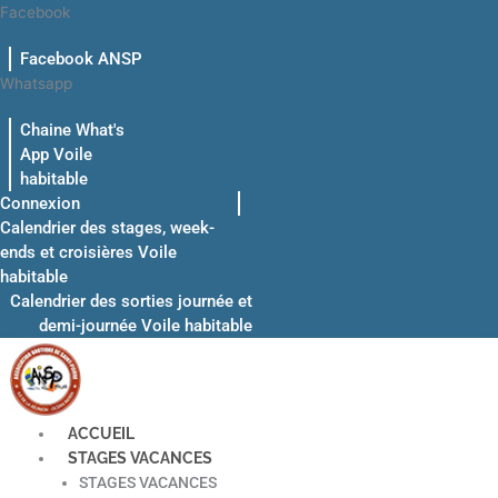
Aller
Facebook
au
Facebook ANSP
contenu
Whatsapp
Chaine What's
App Voile
habitable
Connexion
Calendrier des stages, week-
ends et croisières Voile
habitable
Calendrier des sorties journée et
demi-journée Voile habitable
ACCUEIL
STAGES VACANCES
STAGES VACANCES