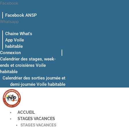
Aller
Facebook
au
Facebook ANSP
contenu
Whatsapp
Chaine What's
App Voile
habitable
Connexion
Calendrier des stages, week-
ends et croisières Voile
habitable
Calendrier des sorties journée et
demi-journée Voile habitable
ACCUEIL
STAGES VACANCES
STAGES VACANCES