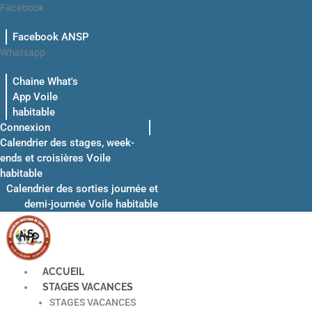
Aller
Facebook
au
Facebook ANSP
contenu
Whatsapp
Chaine What's
App Voile
habitable
Connexion
Calendrier des stages, week-
ends et croisières Voile
habitable
Calendrier des sorties journée et
demi-journée Voile habitable
ACCUEIL
STAGES VACANCES
STAGES VACANCES