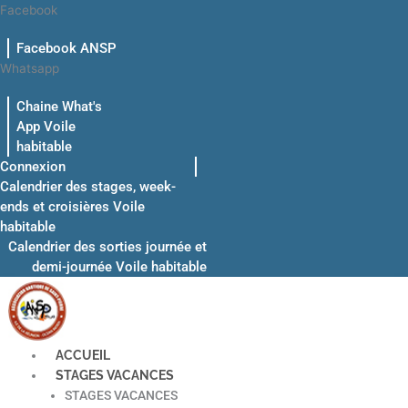
Aller
Facebook
au
Facebook ANSP
contenu
Whatsapp
Chaine What's
App Voile
habitable
Connexion
Calendrier des stages, week-
ends et croisières Voile
habitable
Calendrier des sorties journée et
demi-journée Voile habitable
ACCUEIL
STAGES VACANCES
STAGES VACANCES