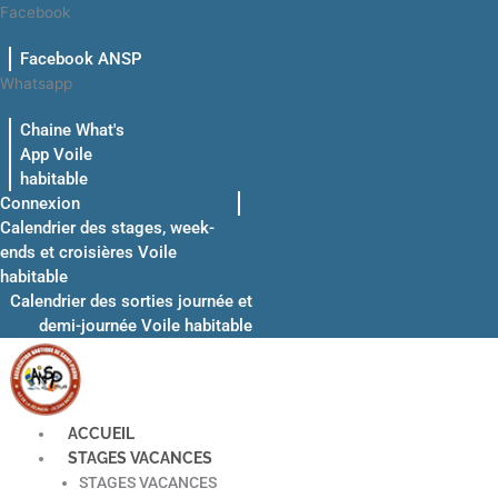
Aller
Facebook
au
Facebook ANSP
contenu
Whatsapp
Chaine What's
App Voile
habitable
Connexion
Calendrier des stages, week-
ends et croisières Voile
habitable
Calendrier des sorties journée et
demi-journée Voile habitable
ACCUEIL
STAGES VACANCES
STAGES VACANCES