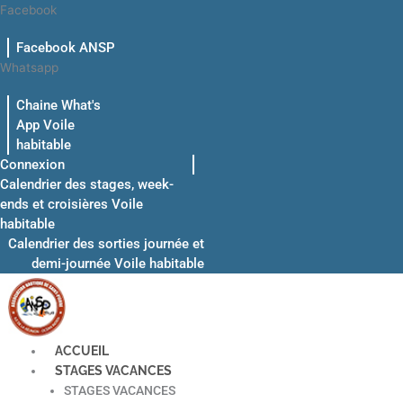
Aller
Facebook
au
Facebook ANSP
contenu
Whatsapp
Chaine What's
App Voile
habitable
Connexion
Calendrier des stages, week-
ends et croisières Voile
habitable
Calendrier des sorties journée et
demi-journée Voile habitable
ACCUEIL
STAGES VACANCES
STAGES VACANCES