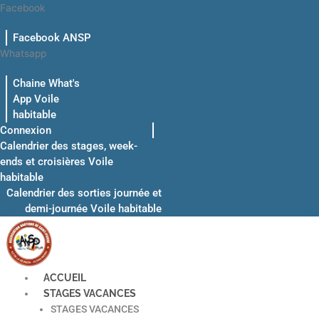
Aller
Facebook
au
Facebook ANSP
contenu
Whatsapp
Chaine What's
App Voile
habitable
Connexion
Calendrier des stages, week-
ends et croisières Voile
habitable
Calendrier des sorties journée et
demi-journée Voile habitable
ACCUEIL
STAGES VACANCES
STAGES VACANCES