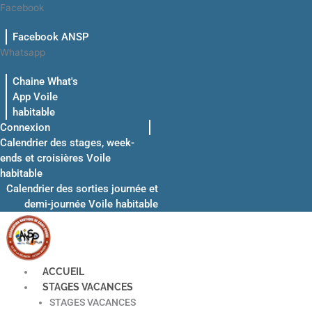
Aller
Facebook
au
Facebook ANSP
contenu
Whatsapp
Chaine What's
App Voile
habitable
Connexion
Calendrier des stages, week-
ends et croisières Voile
habitable
Calendrier des sorties journée et
demi-journée Voile habitable
ACCUEIL
STAGES VACANCES
STAGES VACANCES