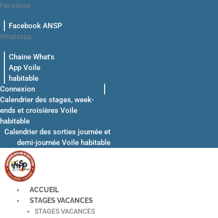
Aller
Facebook
au
Facebook ANSP
contenu
Whatsapp
Chaine What's
App Voile
habitable
Connexion
Calendrier des stages, week-
ends et croisières Voile
habitable
Calendrier des sorties journée et
demi-journée Voile habitable
ACCUEIL
STAGES VACANCES
STAGES VACANCES