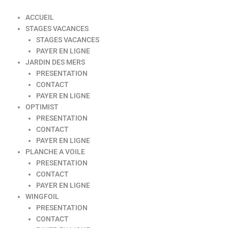
ACCUEIL
STAGES VACANCES
STAGES VACANCES
PAYER EN LIGNE
JARDIN DES MERS
PRESENTATION
CONTACT
PAYER EN LIGNE
OPTIMIST
PRESENTATION
CONTACT
PAYER EN LIGNE
PLANCHE A VOILE
PRESENTATION
CONTACT
PAYER EN LIGNE
WINGFOIL
PRESENTATION
CONTACT