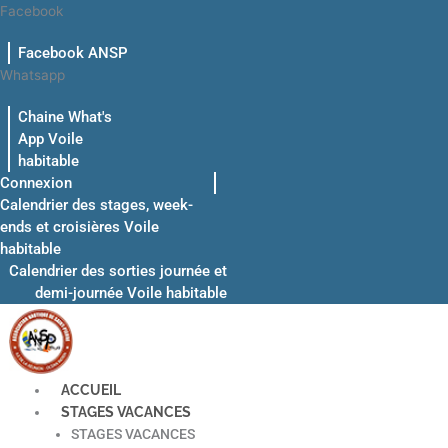
Aller
Facebook
au
Facebook ANSP
contenu
Whatsapp
Chaine What's
App Voile
habitable
Connexion
Calendrier des stages, week-
ends et croisières Voile
habitable
Calendrier des sorties journée et
demi-journée Voile habitable
ACCUEIL
STAGES VACANCES
STAGES VACANCES