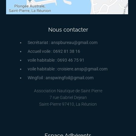
Nous contacter
Secrétariat : anspbureau@gmail.com
Accueil voile : 0692 81 38 16
voile habitable : 0693 46 75 91
voile habitable : croisiere.ansp@gmail.com
Wingfoil : anspwingfoil@gmail.com
Association Nautique de Saint Pierre
7 rue Gabriel Dejean
Saint-Pierre 97410, La Réunion
Espace Adhérents