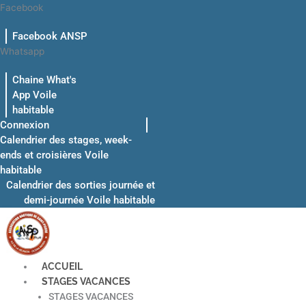
Aller
Facebook
au
Facebook ANSP
contenu
Whatsapp
Chaine What's
App Voile
habitable
Connexion
Calendrier des stages, week-
ends et croisières Voile
habitable
Calendrier des sorties journée et
demi-journée Voile habitable
ACCUEIL
STAGES VACANCES
STAGES VACANCES